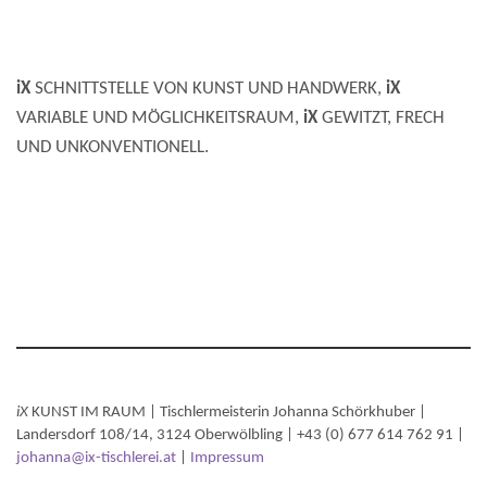
iX
SCHNITTSTELLE VON KUNST UND HANDWERK,
iX
VARIABLE UND MÖGLICHKEITSRAUM,
iX
GEWITZT, FRECH
UND UNKONVENTIONELL.
iX
KUNST IM RAUM | Tischlermeisterin Johanna Schörkhuber |
Landersdorf 108/14, 3124 Oberwölbling | +43 (0) 677 614 762 91 |
johanna@ix-tischlerei.at
|
I
mpressum